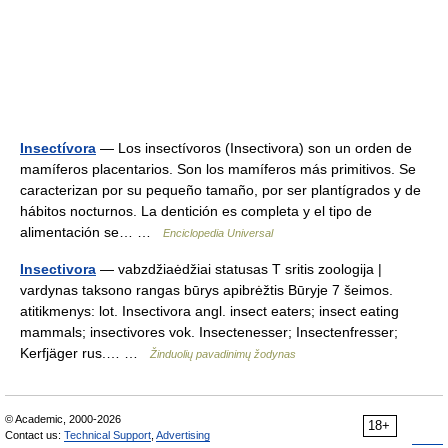
Insectívora
— Los insectívoros (Insectivora) son un orden de
mamíferos placentarios. Son los mamíferos más primitivos. Se
caracterizan por su pequeño tamaño, por ser plantígrados y de
hábitos nocturnos. La dentición es completa y el tipo de
alimentación se… …
Enciclopedia Universal
Insectivora
— vabzdžiaėdžiai statusas T sritis zoologija |
vardynas taksono rangas būrys apibrėžtis Būryje 7 šeimos.
atitikmenys: lot. Insectivora angl. insect eaters; insect eating
mammals; insectivores vok. Insectenesser; Insectenfresser;
Kerfjäger rus.… …
Žinduolių pavadinimų žodynas
© Academic, 2000-2026
18+
Contact us:
Technical Support
,
Advertising