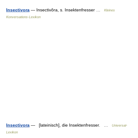
Insectivora
— Insectivŏra, s. Insektenfresser …
Kleines
Konversations-Lexikon
Insectivora
— [lateinisch], die Insektenfresser. …
Universal-
Lexikon