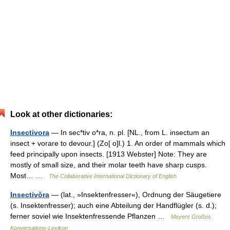
Look at other dictionaries:
Insectivora
— In sec*tiv o*ra, n. pl. [NL., from L. insectum an
insect + vorare to devour.] (Zo[ o]l.) 1. An order of mammals which
feed principally upon insects. [1913 Webster] Note: They are
mostly of small size, and their molar teeth have sharp cusps.
Most… …
The Collaborative International Dictionary of English
Insectivŏra
— (lat., »Insektenfresser«), Ordnung der Säugetiere
(s. Insektenfresser); auch eine Abteilung der Handflügler (s. d.);
ferner soviel wie Insektenfressende Pflanzen …
Meyers Großes
Konversations-Lexikon