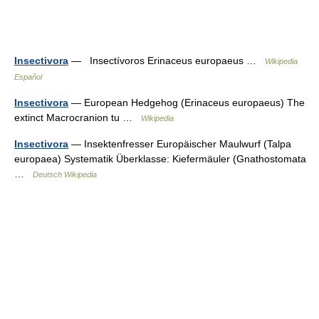
Insectivora
— Insectívoros Erinaceus europaeus …
Wikipedia
Español
Insectivora
— European Hedgehog (Erinaceus europaeus) The
extinct Macrocranion tu …
Wikipedia
Insectivora
— Insektenfresser Europäischer Maulwurf (Talpa
europaea) Systematik Überklasse: Kiefermäuler (Gnathostomata
…
Deutsch Wikipedia