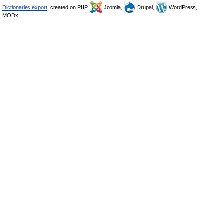
Dictionaries export
, created on PHP,
Joomla,
Drupal,
WordPress,
MODx.