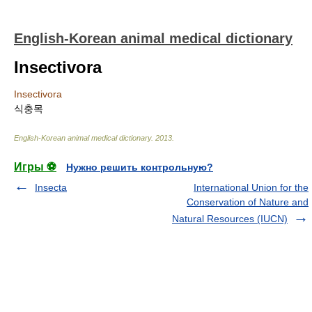
English-Korean animal medical dictionary
Insectivora
Insectivora
식충목
English-Korean animal medical dictionary
.
2013
.
Игры ⚽
Нужно решить контрольную?
Insecta
International Union for the
Conservation of Nature and
Natural Resources (IUCN)